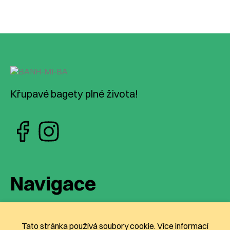
Křupavé bagety plné života!
Navigace
Náš příběh
Menu
Tato stránka používá soubory cookie. Více informací